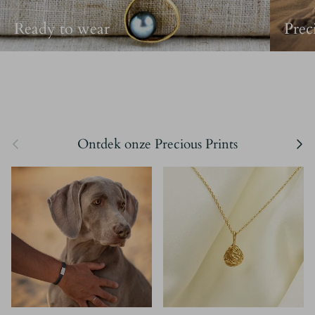
Ready to wear
Prec
Vorige
Volgen
Ontdek onze Precious Prints